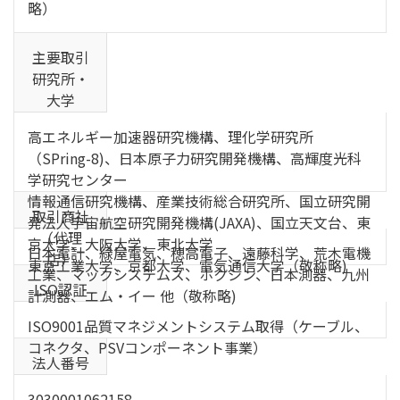
略）
主要取引
研究所・
大学
高エネルギー加速器研究機構、理化学研究所
（SPring-8)、日本原子力研究開発機構、高輝度光科
学研究センター
情報通信研究機構、産業技術総合研究所、国立研究開
取引商社
発法人宇宙航空研究開発機構(JAXA)、国立天文台、東
（代理
京大学、大阪大学、東北大学
日本電計、緑屋電気、穂高電子、遠藤科学、荒木電機
店）
東京工業大学、京都大学、電気通信大学（敬称略)
工業、マックシステムズ、ホクシン、日本測器、九州
ISO認証
計測器、エム・イー 他（敬称略)
ISO9001品質マネジメントシステム取得（ケーブル、
コネクタ、PSVコンポーネント事業）
法人番号
3030001062158