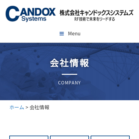
コ
ン
テ
ン
ツ
Menu
へ
ス
キ
会社情報
ッ
プ
COMPANY
ホーム
>
会社情報