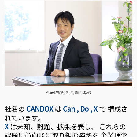
代表取締役社長 廣世孝昭
社名の
CANDOX
は
Can , Do , X
で 構成さ
れています。
X
は未知、難題、拡張を表し、 これらの
課題に前向きに取り組む姿勢を 企業理念