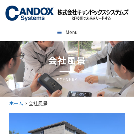
コ
ン
テ
ン
ツ
Menu
へ
ス
キ
会社風景
ッ
プ
SCENERY
ホーム
>
会社風景