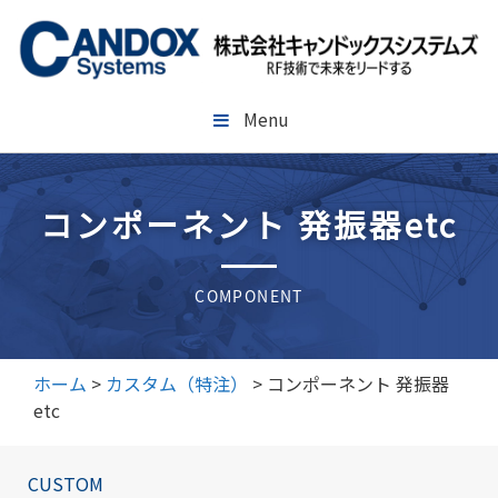
コ
ン
テ
ン
ツ
Menu
へ
ス
キ
コンポーネント 発振器etc
ッ
プ
COMPONENT
ホーム
>
カスタム（特注）
>
コンポーネント 発振器
etc
CUSTOM