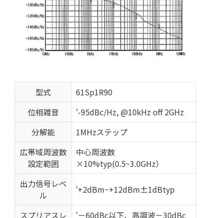
型式
61Sp1R90
位相雑音
‘-95dBc/Hz, @10kHz off 2GHz
分解能
1MHzステップ
広帯域周波数
中心周波数
設定範囲
×10%typ(0.5~3.0GHz）
出力信号レベ
‘+2dBm~+12dBm±1dBtyp
ル
スプリアスレ
‘－60dBc以下、高調波－30dBc