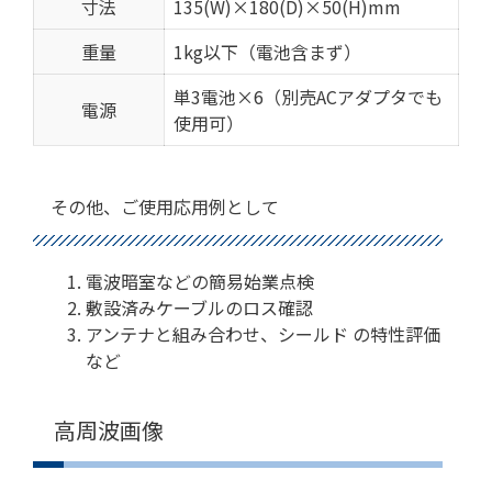
寸法
135(W)×180(D)×50(H)mm
重量
1kg以下（電池含まず）
単3電池×6（別売ACアダプタでも
電源
使用可）
その他、ご使用応用例として
電波暗室などの簡易始業点検
敷設済みケーブルのロス確認
アンテナと組み合わせ、シールド の特性評価
など
高周波画像