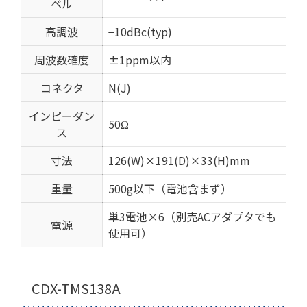
ベル
高調波
−10dBc(typ)
周波数確度
±1ppm以内
コネクタ
N(J)
インピーダン
50Ω
ス
寸法
126(W)×191(D)×33(H)mm
重量
500g以下（電池含まず）
単3電池×6（別売ACアダプタでも
電源
使用可）
CDX-TMS138A