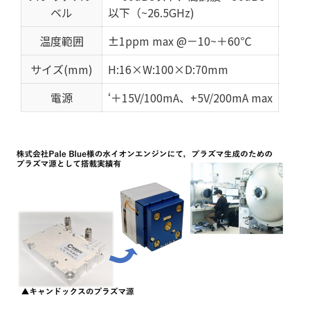
ベル
以下（~26.5GHz)
温度範囲
±1ppm max @－10~＋60℃
サイズ(mm)
H:16×W:100×D:70mm
電源
‘＋15V/100mA、+5V/200mA max