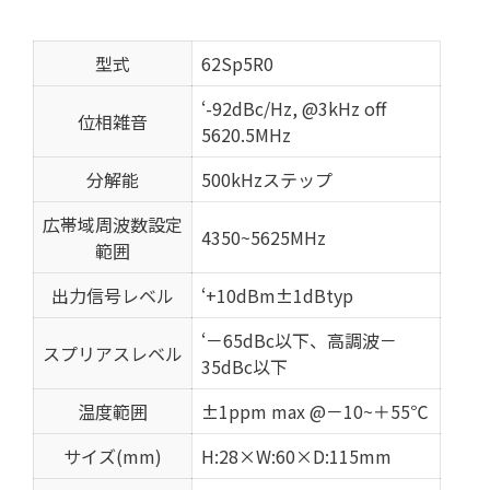
型式
62Sp5R0
‘-92dBc/Hz, @3kHz off
位相雑音
5620.5MHz
分解能
500kHzステップ
広帯域周波数設定
4350~5625MHz
範囲
出力信号レベル
‘+10dBm±1dBtyp
‘－65dBc以下、高調波－
スプリアスレベル
35dBc以下
温度範囲
±1ppm max @－10~＋55℃
サイズ(mm)
H:28×W:60×D:115mm