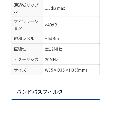
通過域リップ
1.5dB max
ル
アイソレーシ
>40dB
ョン
飽和レベル
+5dBm
直線性
±12MHz
ヒステリシス
20MHz
サイズ
W35×D35×H35(mm)
バンドパスフィルタ