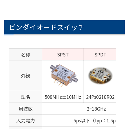
ピンダイオードスイッチ
名称
SPST
SPDT
外観
型名
508MHz±10MHz
24Ps0218R02
24P
周波数
2~18GHz
入力電力
5ps以下（typ：1.5ps)