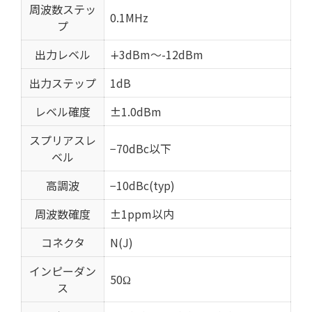
周波数ステッ
0.1MHz
プ
出力レベル
∔3dBm～-12dBm
出力ステップ
1dB
レベル確度
±1.0dBm
スプリアスレ
−70dBc以下
ベル
高調波
−10dBc(typ)
周波数確度
±1ppm以内
コネクタ
N(J)
インピーダン
50Ω
ス