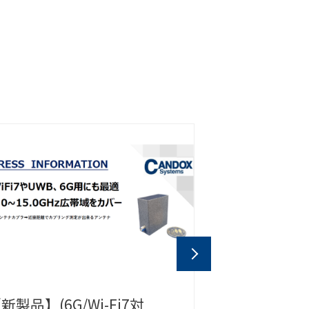
【新製品】2連型同軸ラインス
iPRO E