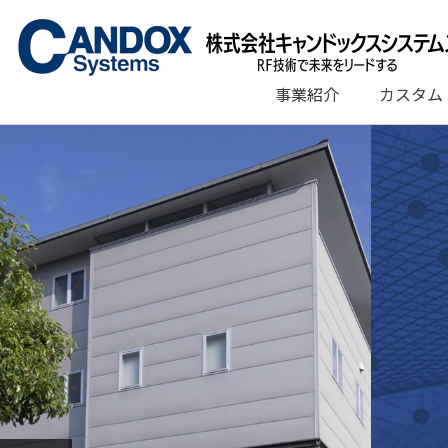
コ
ン
テ
ン
事業紹介
カスタム
ツ
へ
ス
キ
ッ
プ