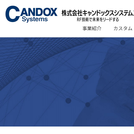
コ
ン
テ
ン
事業紹介
カスタム
ツ
へ
ス
キ
ッ
プ