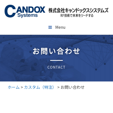
コ
ン
テ
ン
ツ
Menu
へ
ス
キ
お問い合わせ
ッ
プ
CONTACT
ホーム
>
カスタム（特注）
>
お問い合わせ