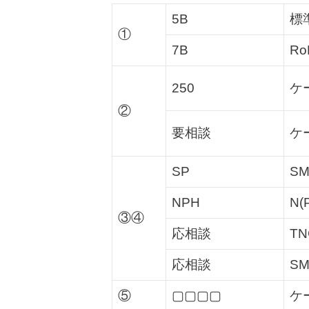
5B
標
①
7B
R
250
ケ
②
要相談
ケ
SP
SM
NPH
N
③④
応相談
TN
応相談
SM
⑤
▢▢▢▢
ケ