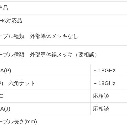
準品
oHs対応品
ーブル種類 外部導体メッキなし
ーブル種類 外部導体錫メッキ（要相談）
A(P)
～18GHz
(P) 六角ナット
～18GHz
C
応相談
A(J)
応相談
ーブル長さ(mm)