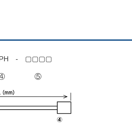
NPH - ▢▢▢▢
④ ⑤