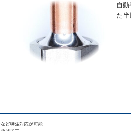
自動
た半
示など特注対応が可能
な曲げ加工