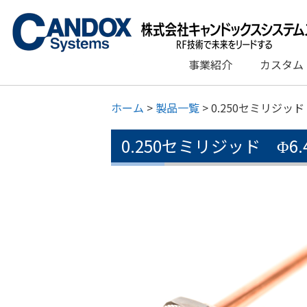
コ
ン
テ
ン
事業紹介
カスタム
ツ
へ
ス
ホーム
>
製品一覧
>
0.250セミリジッド Φ
キ
ッ
0.250セミリジッド Φ6.4 
プ