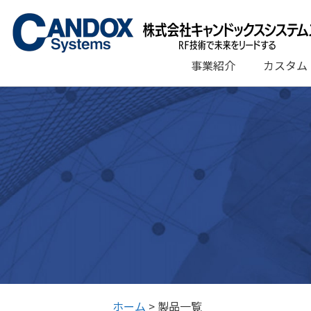
コ
ン
テ
ン
事業紹介
カスタム
ツ
へ
ス
キ
ッ
プ
ホーム
>
製品一覧