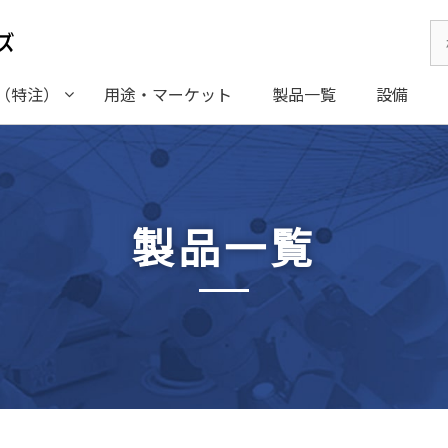
Se
for
（特注）
用途・マーケット
製品一覧
設備
製品一覧