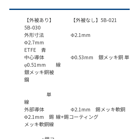
【外被あり】
【外被なし】5B-021
5B-030
外形寸法
Φ2.1mm
Φ2.7mm
ETFE 青
中心導体
Φ0.53mm 銀メッキ銅 単
φ0.51mm
線
銀メッキ銅被
鋼
単
線
外部導体
Φ2.1mm 錫メッキ軟銅
Φ2.1mm 錫
線+錫コーティング
メッキ軟銅線