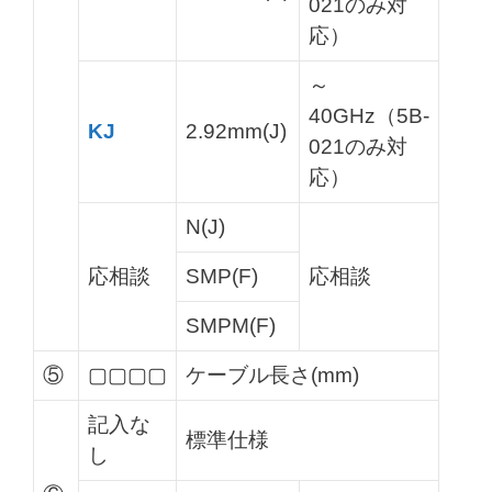
021のみ対
応）
～
40GHz（5B-
KJ
2.92mm(J)
021のみ対
応）
N(J)
応相談
SMP(F)
応相談
SMPM(F)
⑤
▢▢▢▢
ケーブル長さ(mm)
記入な
標準仕様
し