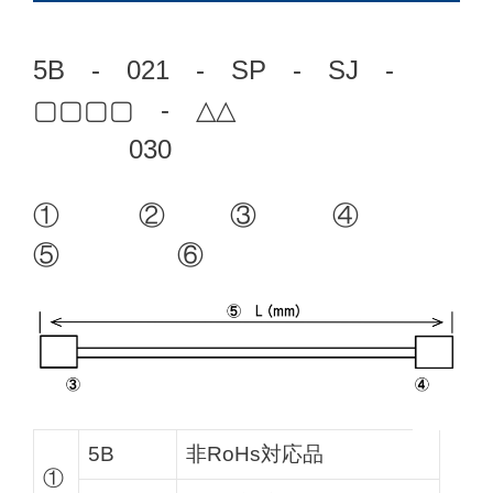
5B - 021
- SP - SJ -
▢▢▢▢ - △△
030
① ② ③ ④
⑤ ⑥
5B
非RoHs対応品
①