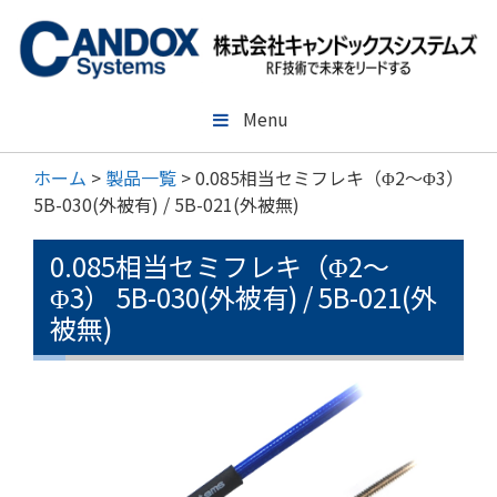
コ
ン
テ
ン
ツ
Menu
へ
ス
ホーム
>
製品一覧
>
0.085相当セミフレキ（Φ2～Φ3）
キ
5B-030(外被有) / 5B-021(外被無)
ッ
プ
0.085相当セミフレキ（Φ2～
Φ3） 5B-030(外被有) / 5B-021(外
被無)